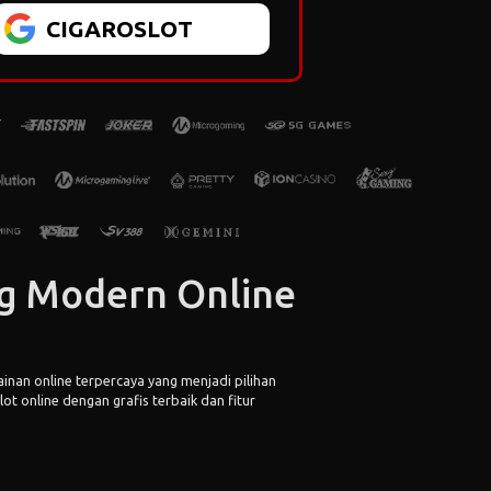
CIGAROSLOT
g Modern Online
inan online terpercaya yang menjadi pilihan
ot online dengan grafis terbaik dan fitur