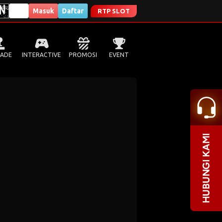
ir.
Perhatian Untuk Semua member Cigaroslot !!! Segera Download Apli
Masuk
Daftar
RTP SLOT
ADE
INTERACTIVE
PROMOSI
EVENT