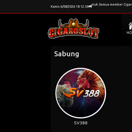
Perhatian Untuk Semua member Cigaroslot !!
Kamis 6/08/2026 18:12:36
HO
Sabung
SV388