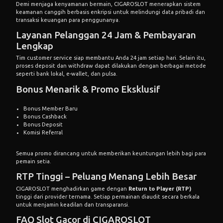
Demi menjaga kenyamanan bermain,
CIGAROSLOT
menerapkan sistem
keamanan canggih berbasis enkripsi untuk melindungi data pribadi dan
transaksi keuangan para penggunanya.
Layanan Pelanggan 24 Jam & Pembayaran
Lengkap
Tim customer service siap membantu Anda 24 jam setiap hari. Selain itu,
proses deposit dan withdraw dapat dilakukan dengan berbagai metode
seperti bank lokal, e-wallet, dan pulsa.
Bonus Menarik & Promo Eksklusif
Bonus Member Baru
Bonus Cashback
Bonus Deposit
Komisi Referral
Semua promo dirancang untuk memberikan keuntungan lebih bagi para
pemain setia.
RTP Tinggi – Peluang Menang Lebih Besar
CIGAROSLOT menghadirkan game dengan
Return to Player (RTP)
tinggi dari provider ternama. Setiap permainan diaudit secara berkala
untuk menjamin keadilan dan transparansi.
FAQ Slot Gacor di CIGAROSLOT