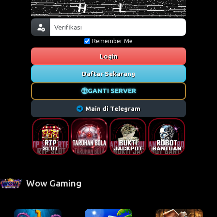
Remember Me
Login
Daftar Sekarang
GANTI SERVER
Main di Telegram
Wow Gaming