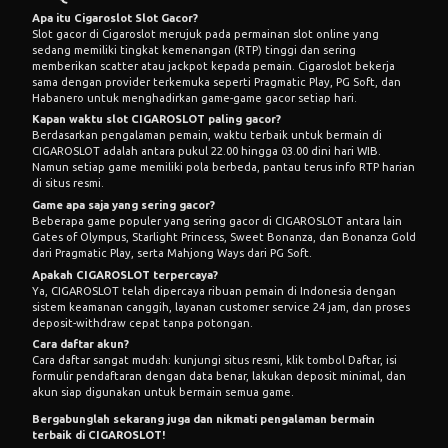
Apa itu Cigaroslot Slot Gacor?
Slot gacor di Cigaroslot merujuk pada permainan slot online yang
sedang memiliki tingkat kemenangan (RTP) tinggi dan sering
memberikan scatter atau jackpot kepada pemain. Cigaroslot bekerja
sama dengan provider terkemuka seperti Pragmatic Play, PG Soft, dan
Habanero untuk menghadirkan game-game gacor setiap hari.
Kapan waktu slot CIGAROSLOT paling gacor?
Berdasarkan pengalaman pemain, waktu terbaik untuk bermain di
CIGAROSLOT adalah antara pukul 22.00 hingga 03.00 dini hari WIB.
Namun setiap game memiliki pola berbeda, pantau terus info RTP harian
di situs resmi.
Game apa saja yang sering gacor?
Beberapa game populer yang sering gacor di CIGAROSLOT antara lain
Gates of Olympus, Starlight Princess, Sweet Bonanza, dan Bonanza Gold
dari Pragmatic Play, serta Mahjong Ways dari PG Soft.
Apakah CIGAROSLOT terpercaya?
Ya, CIGAROSLOT telah dipercaya ribuan pemain di Indonesia dengan
sistem keamanan canggih, layanan customer service 24 jam, dan proses
deposit-withdraw cepat tanpa potongan.
Cara daftar akun?
Cara daftar sangat mudah: kunjungi situs resmi, klik tombol Daftar, isi
formulir pendaftaran dengan data benar, lakukan deposit minimal, dan
akun siap digunakan untuk bermain semua game.
Bergabunglah sekarang juga dan nikmati pengalaman bermain
terbaik di CIGAROSLOT!