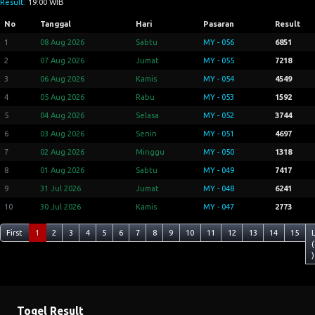
Result:
19:00 WIB
No
Tanggal
Hari
Pasaran
Result
1
08 Aug 2026
Sabtu
MY - 056
6851
2
07 Aug 2026
Jumat
MY - 055
7218
3
06 Aug 2026
Kamis
MY - 054
4549
4
05 Aug 2026
Rabu
MY - 053
1592
5
04 Aug 2026
Selasa
MY - 052
3744
6
03 Aug 2026
Senin
MY - 051
4697
7
02 Aug 2026
Minggu
MY - 050
1318
8
01 Aug 2026
Sabtu
MY - 049
7417
9
31 Jul 2026
Jumat
MY - 048
6241
10
30 Jul 2026
Kamis
MY - 047
2773
First
1
2
3
4
5
6
7
8
9
10
11
12
13
14
15
(
)
Togel Result